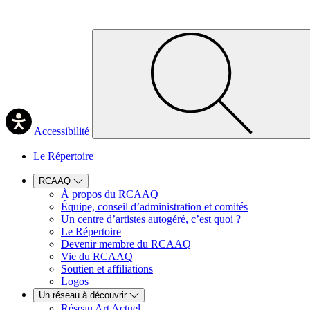
Accessibilité
Le Répertoire
RCAAQ
À propos du RCAAQ
Équipe, conseil d’administration et comités
Un centre d’artistes autogéré, c’est quoi ?
Le Répertoire
Devenir membre du RCAAQ
Vie du RCAAQ
Soutien et affiliations
Logos
Un réseau à découvrir
Réseau Art Actuel