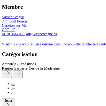
Membre
Vaste et Vague
774, boul Perron
Carleton-sur-Mer
G0C 1J0
(418) 364-3123
art@vasteetvague.ca
Visiter le site web
Ce lien s'ouvrira dans une nouvelle fenêtre
Accessib
Catégorisation
Activité(s)
Expositions
Région
Gaspésie–Îles-de-la-Madeleine
Jouer