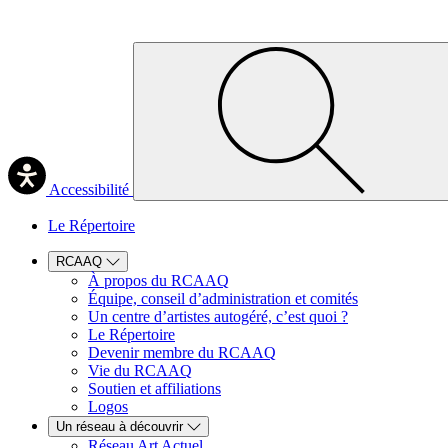
Accessibilité
Le Répertoire
RCAAQ
À propos du RCAAQ
Équipe, conseil d’administration et comités
Un centre d’artistes autogéré, c’est quoi ?
Le Répertoire
Devenir membre du RCAAQ
Vie du RCAAQ
Soutien et affiliations
Logos
Un réseau à découvrir
Réseau Art Actuel