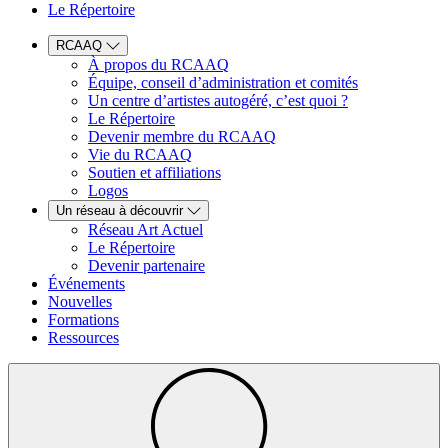
Le Répertoire
RCAAQ
À propos du RCAAQ
Équipe, conseil d’administration et comités
Un centre d’artistes autogéré, c’est quoi ?
Le Répertoire
Devenir membre du RCAAQ
Vie du RCAAQ
Soutien et affiliations
Logos
Un réseau à découvrir
Réseau Art Actuel
Le Répertoire
Devenir partenaire
Événements
Nouvelles
Formations
Ressources