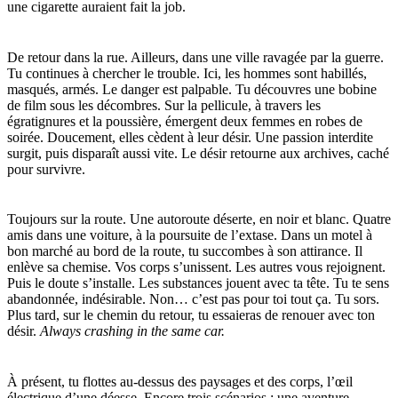
une cigarette auraient fait la job.
De retour dans la rue. Ailleurs, dans une ville ravagée par la guerre.
Tu continues à chercher le trouble. Ici, les hommes sont habillés,
masqués, armés. Le danger est palpable. Tu découvres une bobine
de film sous les décombres. Sur la pellicule, à travers les
égratignures et la poussière, émergent deux femmes en robes de
soirée. Doucement, elles cèdent à leur désir. Une passion interdite
surgit, puis disparaît aussi vite. Le désir retourne aux archives, caché
pour survivre.
Toujours sur la route. Une autoroute déserte, en noir et blanc. Quatre
amis dans une voiture, à la poursuite de l’extase. Dans un motel à
bon marché au bord de la route, tu succombes à son attirance. Il
enlève sa chemise. Vos corps s’unissent. Les autres vous rejoignent.
Puis le doute s’installe. Les substances jouent avec ta tête. Tu te sens
abandonnée, indésirable. Non… c’est pas pour toi tout ça. Tu sors.
Plus tard, sur le chemin du retour, tu essaieras de renouer avec ton
désir.
Always crashing in the same car.
À présent, tu flottes au-dessus des paysages et des corps, l’œil
électrique d’une déesse. Encore trois scénarios : une aventure