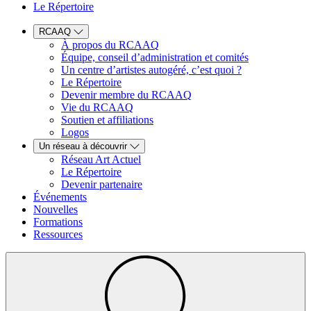
Le Répertoire
RCAAQ
À propos du RCAAQ
Équipe, conseil d’administration et comités
Un centre d’artistes autogéré, c’est quoi ?
Le Répertoire
Devenir membre du RCAAQ
Vie du RCAAQ
Soutien et affiliations
Logos
Un réseau à découvrir
Réseau Art Actuel
Le Répertoire
Devenir partenaire
Événements
Nouvelles
Formations
Ressources