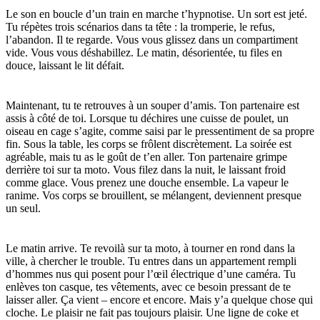
Le son en boucle d’un train en marche t’hypnotise. Un sort est jeté.
Tu répètes trois scénarios dans ta tête : la tromperie, le refus,
l’abandon. Il te regarde. Vous vous glissez dans un compartiment
vide. Vous vous déshabillez. Le matin, désorientée, tu files en
douce, laissant le lit défait.
Maintenant, tu te retrouves à un souper d’amis. Ton partenaire est
assis à côté de toi. Lorsque tu déchires une cuisse de poulet, un
oiseau en cage s’agite, comme saisi par le pressentiment de sa propre
fin. Sous la table, les corps se frôlent discrètement. La soirée est
agréable, mais tu as le goût de t’en aller. Ton partenaire grimpe
derrière toi sur ta moto. Vous filez dans la nuit, le laissant froid
comme glace. Vous prenez une douche ensemble. La vapeur le
ranime. Vos corps se brouillent, se mélangent, deviennent presque
un seul.
Le matin arrive. Te revoilà sur ta moto, à tourner en rond dans la
ville, à chercher le trouble. Tu entres dans un appartement rempli
d’hommes nus qui posent pour l’œil électrique d’une caméra. Tu
enlèves ton casque, tes vêtements, avec ce besoin pressant de te
laisser aller. Ça vient – encore et encore. Mais y’a quelque chose qui
cloche. Le plaisir ne fait pas toujours plaisir. Une ligne de coke et