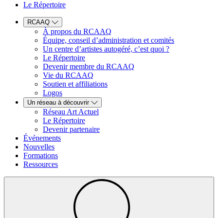
Le Répertoire
RCAAQ
À propos du RCAAQ
Équipe, conseil d’administration et comités
Un centre d’artistes autogéré, c’est quoi ?
Le Répertoire
Devenir membre du RCAAQ
Vie du RCAAQ
Soutien et affiliations
Logos
Un réseau à découvrir
Réseau Art Actuel
Le Répertoire
Devenir partenaire
Événements
Nouvelles
Formations
Ressources