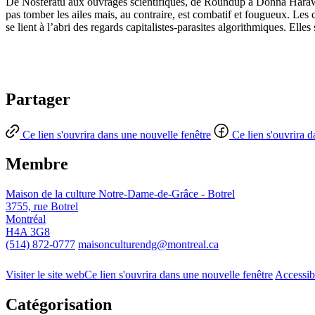
De Nosferatu aux ouvrages scientifiques, de Roundup à Donna Haraway,
pas tomber les ailes mais, au contraire, est combatif et fougueux. Les 
se lient à l’abri des regards capitalistes-parasites algorithmiques. Elles 
Partager
Ce lien s'ouvrira dans une nouvelle fenêtre
Ce lien s'ouvrira 
Membre
Maison de la culture Notre-Dame-de-Grâce - Botrel
3755, rue Botrel
Montréal
H4A 3G8
(514) 872-0777
maisonculturendg@montreal.ca
Visiter le site web
Ce lien s'ouvrira dans une nouvelle fenêtre
Accessib
Catégorisation