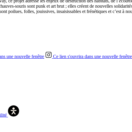
 ce projet adresse les enjeux de destruction des habitats, de l’
écoanx
chauves-souris sont punk et art brut ; elles créent de nouvelles solidari
sont poilues, folles, jouissives, insaisissables et frénétiques et c’est à no
dans une nouvelle fenêtre
Ce lien s'ouvrira dans une nouvelle fenêtre
ilité