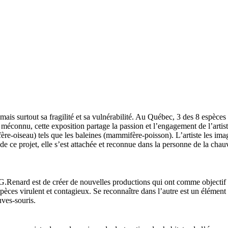
is surtout sa fragilité et sa vulnérabilité. Au Québec, 3 des 8 espèces pré
éconnu, cette exposition partage la passion et l’engagement de l’artiste
e-oiseau) tels que les baleines (mammifère-poisson). L’artiste les imag
de ce projet, elle s’est attachée et reconnue dans la personne de la cha
G.Renard est de créer de nouvelles productions qui ont comme objectif de 
èces virulent et contagieux. Se reconnaître dans l’autre est un élément cl
uves-souris.