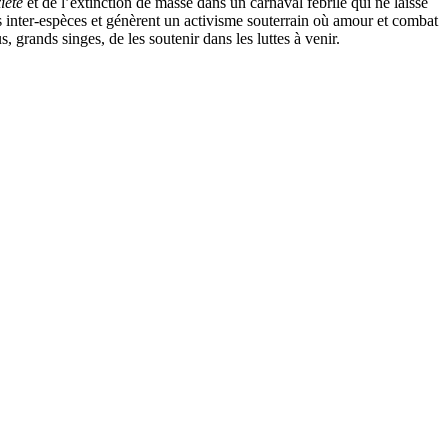
iété
et de l’extinction de masse dans un carnaval fébrile qui ne laisse
tés inter-espèces et génèrent un activisme souterrain où amour et combat
us, grands singes, de les soutenir dans les luttes à venir.