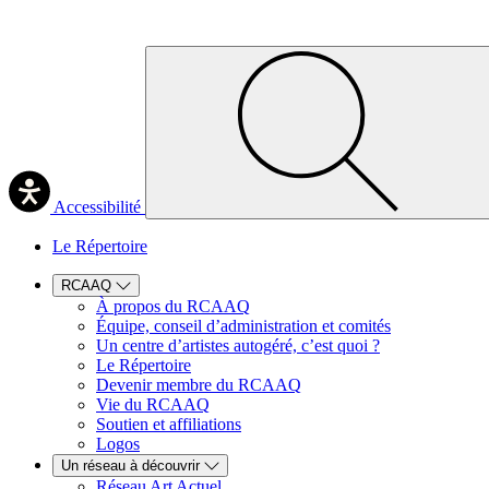
Accessibilité
Le Répertoire
RCAAQ
À propos du RCAAQ
Équipe, conseil d’administration et comités
Un centre d’artistes autogéré, c’est quoi ?
Le Répertoire
Devenir membre du RCAAQ
Vie du RCAAQ
Soutien et affiliations
Logos
Un réseau à découvrir
Réseau Art Actuel