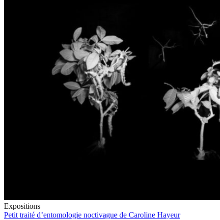
Expositions
Petit traité d’entomologie noctivague de Caroline Hayeur