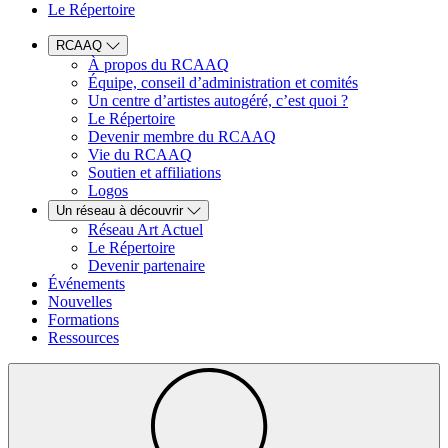
Le Répertoire
RCAAQ
À propos du RCAAQ
Équipe, conseil d’administration et comités
Un centre d’artistes autogéré, c’est quoi ?
Le Répertoire
Devenir membre du RCAAQ
Vie du RCAAQ
Soutien et affiliations
Logos
Un réseau à découvrir
Réseau Art Actuel
Le Répertoire
Devenir partenaire
Événements
Nouvelles
Formations
Ressources