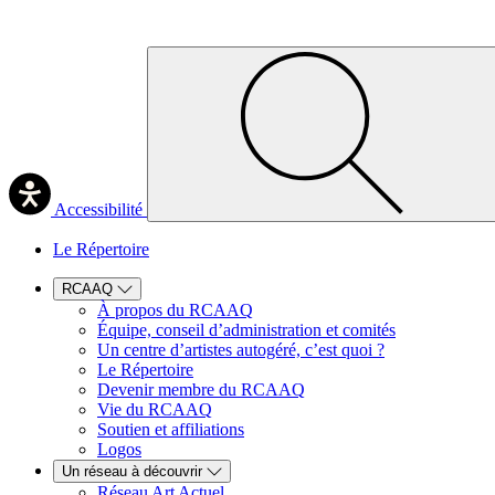
Accessibilité
Le Répertoire
RCAAQ
À propos du RCAAQ
Équipe, conseil d’administration et comités
Un centre d’artistes autogéré, c’est quoi ?
Le Répertoire
Devenir membre du RCAAQ
Vie du RCAAQ
Soutien et affiliations
Logos
Un réseau à découvrir
Réseau Art Actuel