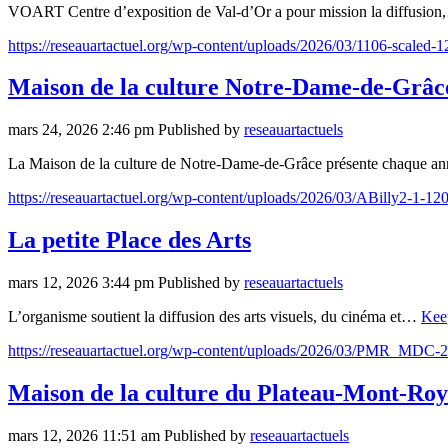
VOART Centre d’exposition de Val-d’Or a pour mission la diffusio
https://reseauartactuel.org/wp-content/uploads/2026/03/1106-scaled-1
Maison de la culture Notre-Dame-de-Grâce
mars 24, 2026 2:46 pm
Published by
reseauartactuels
La Maison de la culture de Notre-Dame-de-Grâce présente chaque 
https://reseauartactuel.org/wp-content/uploads/2026/03/ABilly2-1-12
La petite Place des Arts
mars 12, 2026 3:44 pm
Published by
reseauartactuels
L’organisme soutient la diffusion des arts visuels, du cinéma et…
Kee
https://reseauartactuel.org/wp-content/uploads/2026/03/PMR_MDC-2
Maison de la culture du Plateau-Mont-Roy
mars 12, 2026 11:51 am
Published by
reseauartactuels