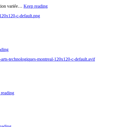
ation variée…
Keep reading
-120x120-c-default.png
ading
s-arts-technologiques-montreal-120x120-c-default.avif
 reading
eading