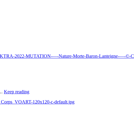
ale-ELEKTRA-2022-MUTATION-—-Nature-Morte-Baron-Lanteigne-—-©-C
t…
Keep reading
_au_Corps_VOART-120x120-c-default.jpg