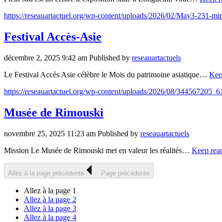
https://reseauartactuel.org/wp-content/uploads/2026/02/May3-231-mi
Festival Accès-Asie
décembre 2, 2025 9:42 am
Published by
reseauartactuels
Le Festival Accès Asie célèbre le Mois du patrimoine asiatique…
Kee
https://reseauartactuel.org/wp-content/uploads/2026/08/3445672
Musée de Rimouski
novembre 25, 2025 11:23 am
Published by
reseauartactuels
Mission Le Musée de Rimouski met en valeur les réalités…
Keep rea
Allez à la page précédente
Page précédente
Allez à la page
1
Allez à la page
2
Allez à la page
3
Allez à la page
4