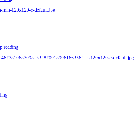
n-min-120x120-c-default.jpg
p reading
05_614677810687098_3328709189961663562_n-120x120-c-default.jpg
ding