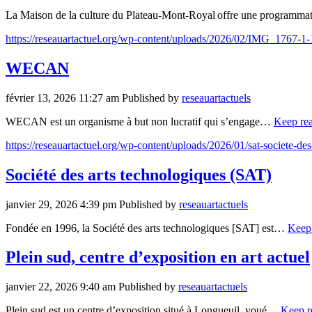
La Maison de la culture du Plateau-Mont-Royal offre une programm
https://reseauartactuel.org/wp-content/uploads/2026/02/IMG_1767-1
WECAN
février 13, 2026 11:27 am
Published by
reseauartactuels
WECAN est un organisme à but non lucratif qui s’engage…
Keep re
https://reseauartactuel.org/wp-content/uploads/2026/01/sat-societe-de
Société des arts technologiques (SAT)
janvier 29, 2026 4:39 pm
Published by
reseauartactuels
Fondée en 1996, la Société des arts technologiques [SAT] est…
Keep
Plein sud, centre d’exposition en art actuel
janvier 22, 2026 9:40 am
Published by
reseauartactuels
Plein sud est un centre d’exposition situé à Longueuil, voué…
Keep r