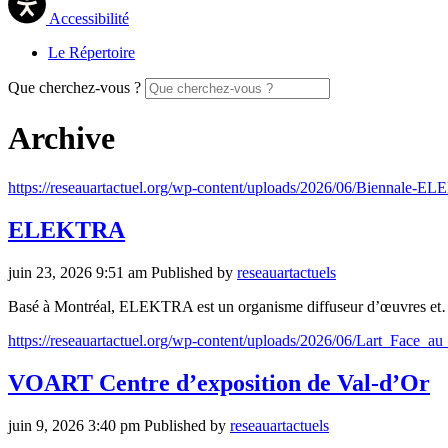
Accessibilité
Le Répertoire
Que cherchez-vous ?
Archive
https://reseauartactuel.org/wp-content/uploads/2026/06/Bienn
ELEKTRA
juin 23, 2026 9:51 am
Published by
reseauartactuels
Basé à Montréal, ELEKTRA est un organisme diffuseur d’œuvres e
https://reseauartactuel.org/wp-content/uploads/2026/06/Lart_Face
VOART Centre d’exposition de Val-d’Or
juin 9, 2026 3:40 pm
Published by
reseauartactuels