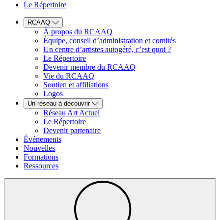
Le Répertoire
RCAAQ
À propos du RCAAQ
Équipe, conseil d’administration et comités
Un centre d’artistes autogéré, c’est quoi ?
Le Répertoire
Devenir membre du RCAAQ
Vie du RCAAQ
Soutien et affiliations
Logos
Un réseau à découvrir
Réseau Art Actuel
Le Répertoire
Devenir partenaire
Événements
Nouvelles
Formations
Ressources