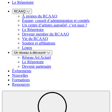
Le Répertoire
RCAAQ
À propos du RCAAQ
Équipe, conseil d’administration et comités
Un centre d’artistes autogéré, c’est quoi ?
Le Répertoire
Devenir membre du RCAAQ
Vie du RCAAQ
Soutien et affiliations
Logos
Un réseau à découvrir
Réseau Art Actuel
Le Répertoire
Devenir partenaire
Événements
Nouvelles
Formations
Ressources