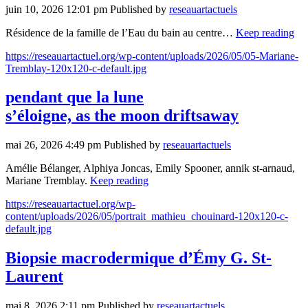
juin 10, 2026 12:01 pm
Published by
reseauartactuels
Résidence de la famille de l’Eau du bain au centre…
Keep reading
https://reseauartactuel.org/wp-content/uploads/2026/05/05-Mariane-
Tremblay-120x120-c-default.jpg
pendant que la lune
s’éloigne, as the moon driftsaway
mai 26, 2026 4:49 pm
Published by
reseauartactuels
Amélie Bélanger, Alphiya Joncas, Emily Spooner, annik st-arnaud,
Mariane Tremblay.
Keep reading
https://reseauartactuel.org/wp-
content/uploads/2026/05/portrait_mathieu_chouinard-120x120-c-
default.jpg
Biopsie macrodermique d’Émy G. St-
Laurent
mai 8, 2026 2:11 pm
Published by
reseauartactuels