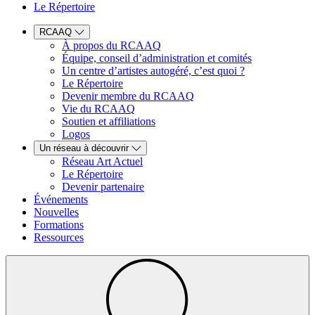
Le Répertoire
RCAAQ
À propos du RCAAQ
Équipe, conseil d’administration et comités
Un centre d’artistes autogéré, c’est quoi ?
Le Répertoire
Devenir membre du RCAAQ
Vie du RCAAQ
Soutien et affiliations
Logos
Un réseau à découvrir
Réseau Art Actuel
Le Répertoire
Devenir partenaire
Événements
Nouvelles
Formations
Ressources