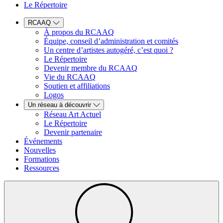
Le Répertoire
RCAAQ
À propos du RCAAQ
Équipe, conseil d’administration et comités
Un centre d’artistes autogéré, c’est quoi ?
Le Répertoire
Devenir membre du RCAAQ
Vie du RCAAQ
Soutien et affiliations
Logos
Un réseau à découvrir
Réseau Art Actuel
Le Répertoire
Devenir partenaire
Événements
Nouvelles
Formations
Ressources