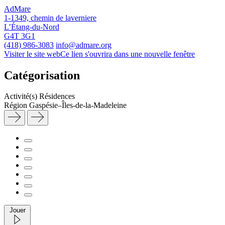
AdMare
1-1349, chemin de laverniere
L’Étang-du-Nord
G4T 3G1
(418) 986-3083
info@admare.org
Visiter le site web
Ce lien s'ouvrira dans une nouvelle fenêtre
Catégorisation
Activité(s)
Résidences
Région
Gaspésie–Îles-de-la-Madeleine
Jouer