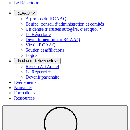
Le Répertoire
RCAAQ
À propos du RCAAQ
Équipe, conseil d’administration et comités
Un centre d’artistes autogéré, c’est quoi ?
Le Répertoire
Devenir membre du RCAAQ
Vie du RCAAQ
Soutien et affiliations
Logos
Un réseau à découvrir
Réseau Art Actuel
Le Répertoire
Devenir partenaire
Événements
Nouvelles
Formations
Ressources