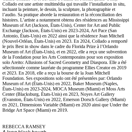
Collado est une artiste multimédia qui travaille l’installation in situ,
incluant la peinture, le dessin, la sculpture, la photographie et
l’audio. Sa pratique aborde la restauration et la réconciliation des
histoires. L’artiste a notamment obtenu des résidences au Mississippi
Museum of Art (Jackson, États-Unis), Center for Art and Public
Exchange (Jackson, États-Unis) en 2023-2024, Art Pace (San
Antonio, États-Unis) en 2022 ainsi que la résidence Joan Mitchell
(Nouvel-Orléan, États-Unis) en 2023. En 2024, Collado a remporté
le prix Best in show dans le cadre du Florida Prize à l’Orlando
Museum of Art (États-Unis), et en 2022, elle a reçu une subvention
de la Fondation pour les Arts Contemporains pour son exposition
solo Areito: Allusions of Sacred Geometry and Diaspora. Elle a été
sélectionnée comme lauréate du programme Ellies Creator en 2019
et 2023. En 2018, elle a reçu la bourse de la Joan Mitchell
Foundation. Ses expositions solo ont été présentées par: Orlando
Museum of Art (États-Unis) en 2022, Baker Museum (Naples,
États-Unis) en 2023-2024, MOCA Museum (Miami) et Moss Arts
Center (Blacksburg, États-Unis) en 2023, Noyes Art Gallery
(Evanston, États-Unis) en 2022, Emerson Dorsch Gallery (Miami)
en 2021, Dimensions Variable (Miami) en 2020 ainsi que Under the
Bridge Art Space (Miami) en 2019.
REBECCA RAMSEY