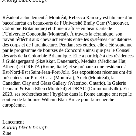
𝘈 𝘭𝘰𝘯𝘨 𝘣𝘭𝘢𝘤𝘬 𝘣𝘰𝘶𝘨𝘩
Résident actuellement à Montréal, Rebecca Ramsey est titulaire d’un
baccalauréat en beaux-arts de l’Université Emily Carr (Vancouver,
Colombie-Britannique) et d’une maîtrise en beaux-arts de
l’Université Concordia (Montréal). À travers la céramique, son
travail réfléchit aux chevauchements entre les systèmes circulatoires
des corps et de l’architecture. Pendant ses études, elle a été soutenue
par le programme de bourses de Concordia ainsi que par le Conseil
des arts de la Colombie Britannique. Elle a participé à des résidences
à Guldagergaard (Skælskør, Danemark), Medalta (Medicine Hat,
Alberta) et CRETA (Rome, Italie) et se prépare à une résidence à
Est-Nord-Est (Saint-Jean-Port-Joli). Ses expositions récentes ont été
présentées par Projet Casa (Montréal), Artch (Montréal), la
Canadian Clay and Glass Gallery (Waterloo, Ontario), la Galerie
Leonard & Bina Ellen (Montréal) et DRAC (Drummondville). En
2023, ses recherches sur l’hygiène dans la Rome antique ont reçu le
soutien de la bourse William Blair Bruce pour la recherche
européenne.
Lancement
𝘈 𝘭𝘰𝘯𝘨 𝘣𝘭𝘢𝘤𝘬 𝘣𝘰𝘶𝘨𝘩
Zine