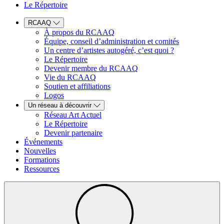
Le Répertoire
RCAAQ
À propos du RCAAQ
Équipe, conseil d’administration et comités
Un centre d’artistes autogéré, c’est quoi ?
Le Répertoire
Devenir membre du RCAAQ
Vie du RCAAQ
Soutien et affiliations
Logos
Un réseau à découvrir
Réseau Art Actuel
Le Répertoire
Devenir partenaire
Événements
Nouvelles
Formations
Ressources