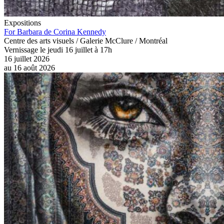
Expositions
For Barbara de Corina Kennedy
Centre des arts visuels / Galerie McClure / Montréal
Vernissage le jeudi 16 juillet à 17h
16 juillet 2026
au
16 août 2026