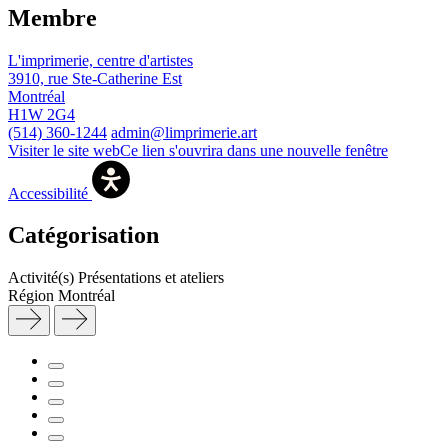
Membre
L'imprimerie, centre d'artistes
3910, rue Ste-Catherine Est
Montréal
H1W 2G4
(514) 360-1244
admin@limprimerie.art
Visiter le site web
Ce lien s'ouvrira dans une nouvelle fenêtre
Accessibilité
Catégorisation
Activité(s)
Présentations et ateliers
Région
Montréal