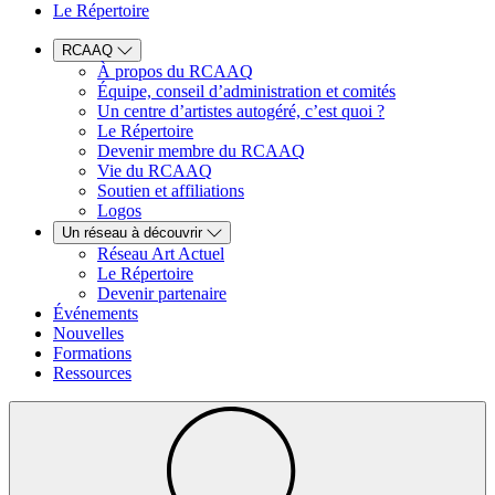
Le Répertoire
RCAAQ
À propos du RCAAQ
Équipe, conseil d’administration et comités
Un centre d’artistes autogéré, c’est quoi ?
Le Répertoire
Devenir membre du RCAAQ
Vie du RCAAQ
Soutien et affiliations
Logos
Un réseau à découvrir
Réseau Art Actuel
Le Répertoire
Devenir partenaire
Événements
Nouvelles
Formations
Ressources