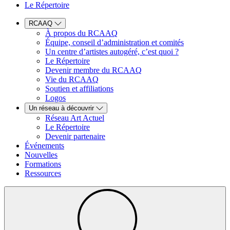
Le Répertoire
RCAAQ
À propos du RCAAQ
Équipe, conseil d’administration et comités
Un centre d’artistes autogéré, c’est quoi ?
Le Répertoire
Devenir membre du RCAAQ
Vie du RCAAQ
Soutien et affiliations
Logos
Un réseau à découvrir
Réseau Art Actuel
Le Répertoire
Devenir partenaire
Événements
Nouvelles
Formations
Ressources