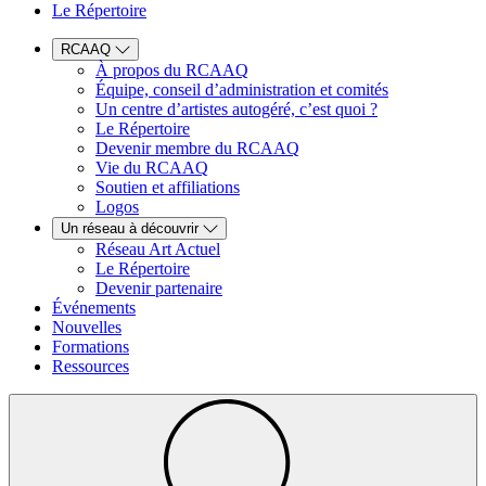
Le Répertoire
RCAAQ
À propos du RCAAQ
Équipe, conseil d’administration et comités
Un centre d’artistes autogéré, c’est quoi ?
Le Répertoire
Devenir membre du RCAAQ
Vie du RCAAQ
Soutien et affiliations
Logos
Un réseau à découvrir
Réseau Art Actuel
Le Répertoire
Devenir partenaire
Événements
Nouvelles
Formations
Ressources