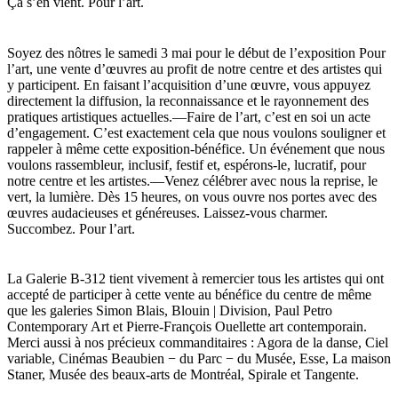
Ça s’en vient. Pour l’art.
Soyez des nôtres le samedi 3 mai pour le début de l’exposition Pour
l’art, une vente d’œuvres au profit de notre centre et des artistes qui
y participent. En faisant l’acquisition d’une œuvre, vous appuyez
directement la diffusion, la reconnaissance et le rayonnement des
pratiques artistiques actuelles.—Faire de l’art, c’est en soi un acte
d’engagement. C’est exactement cela que nous voulons souligner et
rappeler à même cette exposition-bénéfice. Un événement que nous
voulons rassembleur, inclusif, festif et, espérons-le, lucratif, pour
notre centre et les artistes.—Venez célébrer avec nous la reprise, le
vert, la lumière. Dès 15 heures, on vous ouvre nos portes avec des
œuvres audacieuses et généreuses. Laissez-vous charmer.
Succombez. Pour l’art.
La Galerie B-312 tient vivement à remercier tous les artistes qui ont
accepté de participer à cette vente au bénéfice du centre de même
que les galeries Simon Blais, Blouin | Division, Paul Petro
Contemporary Art et Pierre-François Ouellette art contemporain.
Merci aussi à nos précieux commanditaires : Agora de la danse, Ciel
variable, Cinémas Beaubien − du Parc − du Musée, Esse, La maison
Staner, Musée des beaux-arts de Montréal, Spirale et Tangente.