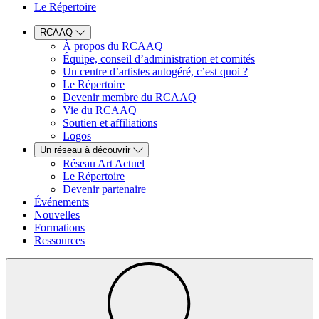
Le Répertoire
RCAAQ
À propos du RCAAQ
Équipe, conseil d’administration et comités
Un centre d’artistes autogéré, c’est quoi ?
Le Répertoire
Devenir membre du RCAAQ
Vie du RCAAQ
Soutien et affiliations
Logos
Un réseau à découvrir
Réseau Art Actuel
Le Répertoire
Devenir partenaire
Événements
Nouvelles
Formations
Ressources