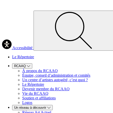
Accessibilité
Le Répertoire
RCAAQ
À propos du RCAAQ
Équipe, conseil d’administration et comités
Un centre d’artistes autogéré, c’est quoi ?
Le Répertoire
Devenir membre du RCAAQ
Vie du RCAAQ
Soutien et affiliations
Logos
Un réseau à découvrir
Réseau Art Actuel