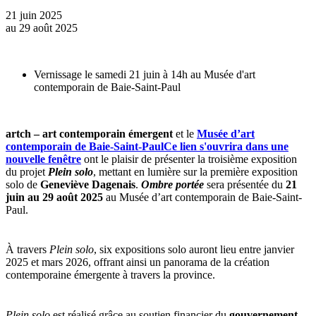
21 juin 2025
au
29 août 2025
Vernissage le samedi 21 juin à 14h au Musée d'art
contemporain de Baie-Saint-Paul
artch – art contemporain émergent
et le
Musée d’art
contemporain de Baie-Saint-Paul
Ce lien s'ouvrira dans une
nouvelle fenêtre
ont le plaisir de présenter la troisième exposition
du projet
Plein solo
, mettant en lumière sur la première exposition
solo de
Geneviève Dagenais
.
Ombre portée
sera présentée du
21
juin au 29 août 2025
au Musée d’art contemporain de Baie-Saint-
Paul.
À travers
Plein solo
, six expositions solo auront lieu entre janvier
2025 et mars 2026, offrant ainsi un panorama de la création
contemporaine émergente à travers la province.
Plein solo
est réalisé grâce au soutien financier du
gouvernement