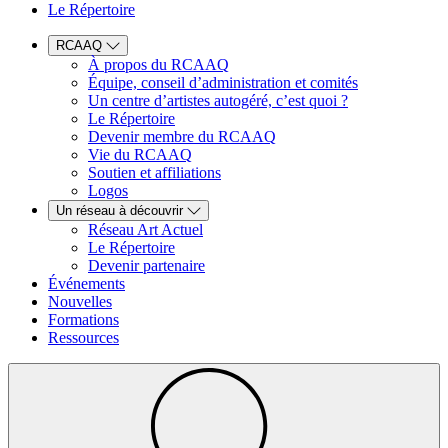
Le Répertoire
RCAAQ
À propos du RCAAQ
Équipe, conseil d’administration et comités
Un centre d’artistes autogéré, c’est quoi ?
Le Répertoire
Devenir membre du RCAAQ
Vie du RCAAQ
Soutien et affiliations
Logos
Un réseau à découvrir
Réseau Art Actuel
Le Répertoire
Devenir partenaire
Événements
Nouvelles
Formations
Ressources