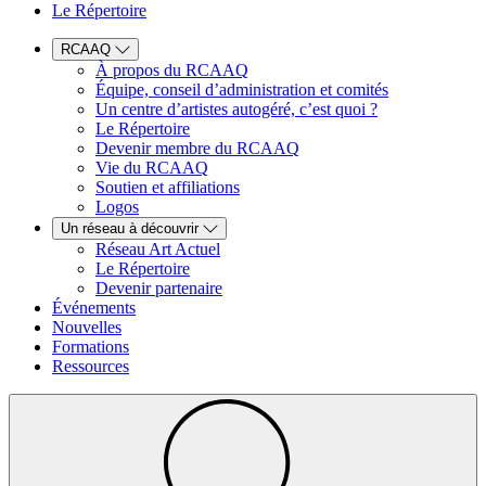
Le Répertoire
RCAAQ
À propos du RCAAQ
Équipe, conseil d’administration et comités
Un centre d’artistes autogéré, c’est quoi ?
Le Répertoire
Devenir membre du RCAAQ
Vie du RCAAQ
Soutien et affiliations
Logos
Un réseau à découvrir
Réseau Art Actuel
Le Répertoire
Devenir partenaire
Événements
Nouvelles
Formations
Ressources