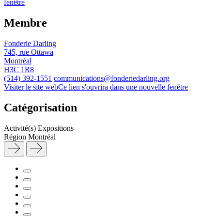
fenêtre
Membre
Fonderie Darling
745, rue Ottawa
Montréal
H3C 1R8
(514) 392-1551
communications@fonderiedarling.org
Visiter le site web
Ce lien s'ouvrira dans une nouvelle fenêtre
Catégorisation
Activité(s)
Expositions
Région
Montréal