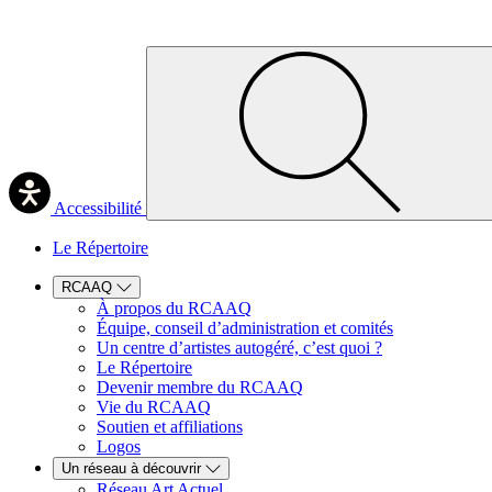
Accessibilité
Le Répertoire
RCAAQ
À propos du RCAAQ
Équipe, conseil d’administration et comités
Un centre d’artistes autogéré, c’est quoi ?
Le Répertoire
Devenir membre du RCAAQ
Vie du RCAAQ
Soutien et affiliations
Logos
Un réseau à découvrir
Réseau Art Actuel