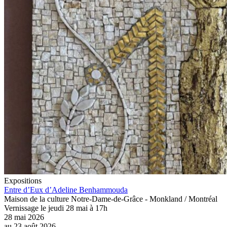
Expositions
Entre d’Eux d’Adeline Benhammouda
Maison de la culture Notre-Dame-de-Grâce - Monkland / Montréal
Vernissage le jeudi 28 mai à 17h
28 mai 2026
au
23 août 2026