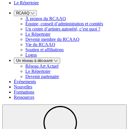
Le Répertoire
RCAAQ
À propos du RCAAQ
Équipe, conseil d’administration et comités
Un centre d’artistes autogéré, c’est quoi ?
Le Répertoire
Devenir membre du RCAAQ
Vie du RCAAQ
Soutien et affiliations
Logos
Un réseau à découvrir
Réseau Art Actuel
Le Répertoire
Devenir partenaire
Événements
Nouvelles
Formations
Ressources