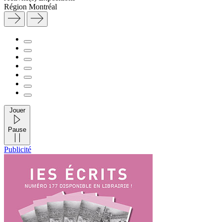
Région
Montréal
Jouer
Pause
Publicité