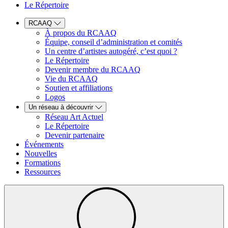
Le Répertoire
RCAAQ
À propos du RCAAQ
Équipe, conseil d’administration et comités
Un centre d’artistes autogéré, c’est quoi ?
Le Répertoire
Devenir membre du RCAAQ
Vie du RCAAQ
Soutien et affiliations
Logos
Un réseau à découvrir
Réseau Art Actuel
Le Répertoire
Devenir partenaire
Événements
Nouvelles
Formations
Ressources