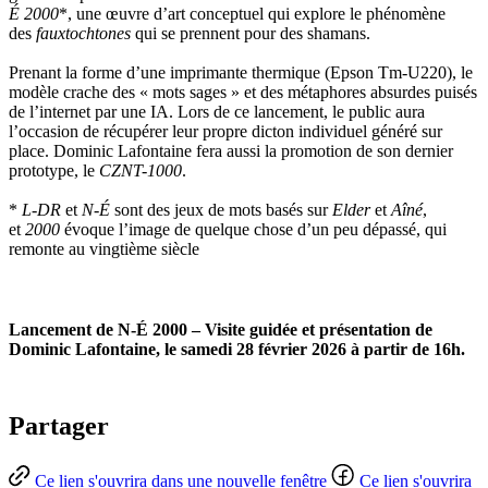
É 2000
*, une œuvre d’art conceptuel qui explore le phénomène
des
fauxtochtones
qui se prennent pour des shamans.
Prenant la forme d’une imprimante thermique (Epson Tm-U220), le
modèle crache des « mots sages » et des métaphores absurdes puisés
de l’internet par une IA. Lors de ce lancement, le public aura
l’occasion de récupérer leur propre dicton individuel généré sur
place. Dominic Lafontaine fera aussi la promotion de son dernier
prototype, le
CZNT-1000
.
*
L-DR
et
N-É
sont des jeux de mots basés sur
Elder
et
Aîné
,
et
2000
évoque l’image de quelque chose d’un peu dépassé, qui
remonte au vingtième siècle
Lancement de N-É 2000 – Visite guidée et présentation de
Dominic Lafontaine, le samedi 28 février 2026 à partir de 16h.
Partager
Ce lien s'ouvrira dans une nouvelle fenêtre
Ce lien s'ouvrira