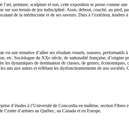
e de l’art, peinture, sculpture et son, cette exposition se pense comme u
aîne sur son terrain de jeu indiscipliné. Assis, debout, couché, au pied,
cutant de la méritocratie et de ses saveurs. Durs à l’extérieur, tendres à 
e est une tentative d’allier ses résultats visuels, sonores, performatifs à 
on, etc. Sociologue du XXe siècle, de nationalité française, d’origine pr
re les dynamiques de domination de classes, de genres, économiques, cul
es uns aux autres et reflétant les dysfonctionnements de nos sociétés. Qu
se d’études à l’Université de Concordia en maîtrise, section Fibres et P
t de Centre d’artistes au Québec, au Canada et en Europe.