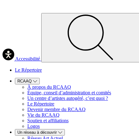
Accessibilité
Le Répertoire
RCAAQ
À propos du RCAAQ
Équipe, conseil d’administration et comités
Un centre d’artistes autogéré, c’est quoi ?
Le Répertoire
Devenir membre du RCAAQ
Vie du RCAAQ
Soutien et affiliations
Logos
Un réseau à découvrir
Réseau Art Actuel