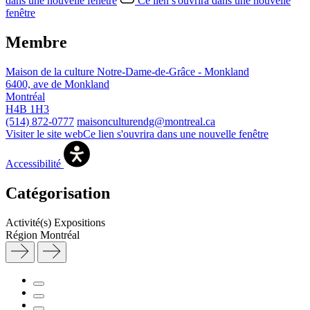
dans une nouvelle fenêtre
Ce lien s'ouvrira dans une nouvelle
fenêtre
Membre
Maison de la culture Notre-Dame-de-Grâce - Monkland
6400, ave de Monkland
Montréal
H4B 1H3
(514) 872-0777
maisonculturendg@montreal.ca
Visiter le site web
Ce lien s'ouvrira dans une nouvelle fenêtre
Accessibilité
Catégorisation
Activité(s)
Expositions
Région
Montréal