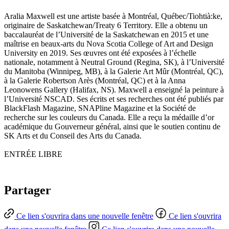
Aralia Maxwell est une artiste basée à Montréal, Québec/Tiohtià:ke,
originaire de Saskatchewan/Treaty 6 Territory. Elle a obtenu un
baccalauréat de l’Université de la Saskatchewan en 2015 et une
maîtrise en beaux-arts du Nova Scotia College of Art and Design
University en 2019. Ses œuvres ont été exposées à l’échelle
nationale, notamment à Neutral Ground (Regina, SK), à l’Université
du Manitoba (Winnipeg, MB), à la Galerie Art Mûr (Montréal, QC),
à la Galerie Robertson Arès (Montréal, QC) et à la Anna
Leonowens Gallery (Halifax, NS). Maxwell a enseigné la peinture à
l’Université NSCAD. Ses écrits et ses recherches ont été publiés par
BlackFlash Magazine, SNAPline Magazine et la Société de
recherche sur les couleurs du Canada. Elle a reçu la médaille d’or
académique du Gouverneur général, ainsi que le soutien continu de
SK Arts et du Conseil des Arts du Canada.
ENTRÉE LIBRE
Partager
Ce lien s'ouvrira dans une nouvelle fenêtre
Ce lien s'ouvrira