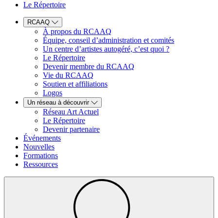
Le Répertoire
RCAAQ
À propos du RCAAQ
Équipe, conseil d’administration et comités
Un centre d’artistes autogéré, c’est quoi ?
Le Répertoire
Devenir membre du RCAAQ
Vie du RCAAQ
Soutien et affiliations
Logos
Un réseau à découvrir
Réseau Art Actuel
Le Répertoire
Devenir partenaire
Événements
Nouvelles
Formations
Ressources