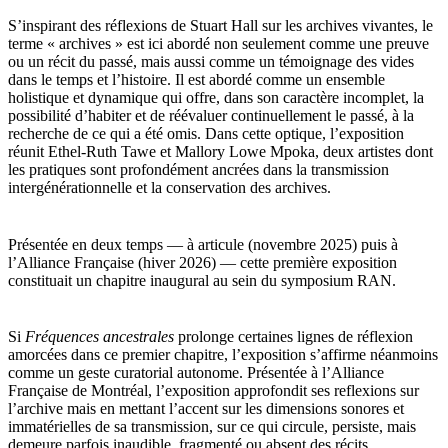
S’inspirant des réflexions de Stuart Hall sur les archives vivantes, le
terme « archives » est ici abordé non seulement comme une preuve
ou un récit du passé, mais aussi comme un témoignage des vides
dans le temps et l’histoire. Il est abordé comme un ensemble
holistique et dynamique qui offre, dans son caractère incomplet, la
possibilité d’habiter et de réévaluer continuellement le passé, à la
recherche de ce qui a été omis. Dans cette optique, l’exposition
réunit Ethel-Ruth Tawe et Mallory Lowe Mpoka, deux artistes dont
les pratiques sont profondément ancrées dans la transmission
intergénérationnelle et la conservation des archives.
Présentée en deux temps — à articule (novembre 2025) puis à
l’Alliance Française (hiver 2026) — cette première exposition
constituait un chapitre inaugural au sein du symposium RAN.
Si
Fréquences ancestrales
prolonge certaines lignes de réflexion
amorcées dans ce premier chapitre, l’exposition s’affirme néanmoins
comme un geste curatorial autonome. Présentée à l’Alliance
Française de Montréal, l’exposition approfondit ses reflexions sur
l’archive mais en mettant l’accent sur les dimensions sonores et
immatérielles de sa transmission, sur ce qui circule, persiste, mais
demeure parfois inaudible, fragmenté ou absent des récits