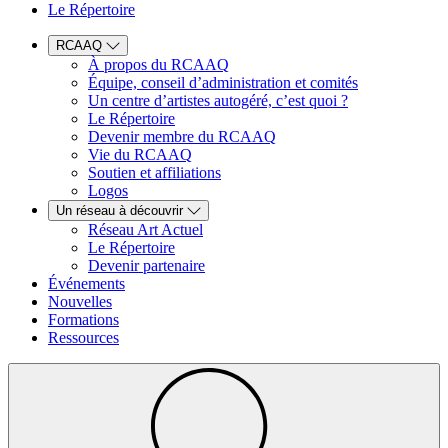
Le Répertoire
RCAAQ
À propos du RCAAQ
Équipe, conseil d’administration et comités
Un centre d’artistes autogéré, c’est quoi ?
Le Répertoire
Devenir membre du RCAAQ
Vie du RCAAQ
Soutien et affiliations
Logos
Un réseau à découvrir
Réseau Art Actuel
Le Répertoire
Devenir partenaire
Événements
Nouvelles
Formations
Ressources