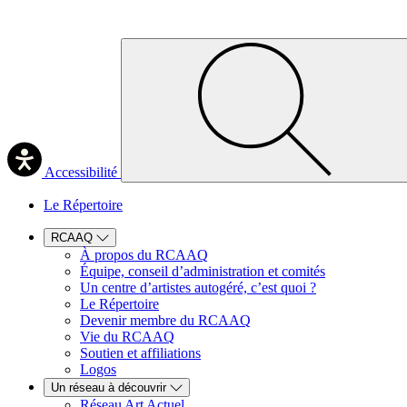
Accessibilité
Le Répertoire
RCAAQ
À propos du RCAAQ
Équipe, conseil d’administration et comités
Un centre d’artistes autogéré, c’est quoi ?
Le Répertoire
Devenir membre du RCAAQ
Vie du RCAAQ
Soutien et affiliations
Logos
Un réseau à découvrir
Réseau Art Actuel