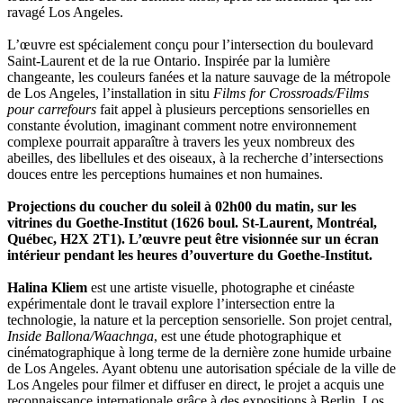
ravagé Los Angeles.
L’œuvre est spécialement conçu pour l’intersection du boulevard
Saint-Laurent et de la rue Ontario. Inspirée par la lumière
changeante, les couleurs fanées et la nature sauvage de la métropole
de Los Angeles, l’installation in situ
Films for Crossroads/Films
pour carrefours
fait appel à plusieurs perceptions sensorielles en
constante évolution, imaginant comment notre environnement
complexe pourrait apparaître à travers les yeux nombreux des
abeilles, des libellules et des oiseaux, à la recherche d’intersections
douces entre les perceptions humaines et non humaines.
Projections du coucher du soleil à 02h00 du matin, sur les
vitrines du Goethe-Institut (1626 boul. St-Laurent, Montréal,
Québec, H2X 2T1). L’œuvre peut être visionnée sur un écran
intérieur pendant les heures d’ouverture du Goethe-Institut.
Halina Kliem
est une artiste visuelle, photographe et cinéaste
expérimentale dont le travail explore l’intersection entre la
technologie, la nature et la perception sensorielle. Son projet central,
Inside Ballona/Waachnga
, est une étude photographique et
cinématographique à long terme de la dernière zone humide urbaine
de Los Angeles. Ayant obtenu une autorisation spéciale de la ville de
Los Angeles pour filmer et diffuser en direct, le projet a acquis une
reconnaissance internationale grâce à des expositions à Berlin, Los