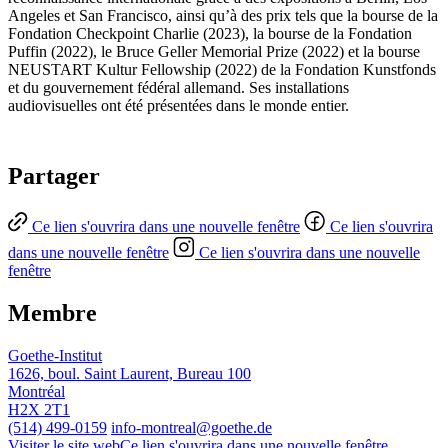
Angeles et San Francisco, ainsi qu’à des prix tels que la bourse de la
Fondation Checkpoint Charlie (2023), la bourse de la Fondation
Puffin (2022), le Bruce Geller Memorial Prize (2022) et la bourse
NEUSTART Kultur Fellowship (2022) de la Fondation Kunstfonds
et du gouvernement fédéral allemand. Ses installations
audiovisuelles ont été présentées dans le monde entier.
Partager
Ce lien s'ouvrira dans une nouvelle fenêtre
Ce lien s'ouvrira
dans une nouvelle fenêtre
Ce lien s'ouvrira dans une nouvelle
fenêtre
Membre
Goethe-Institut
1626, boul. Saint Laurent, Bureau 100
Montréal
H2X 2T1
(514) 499-0159
info-montreal@goethe.de
Visiter le site web
Ce lien s'ouvrira dans une nouvelle fenêtre