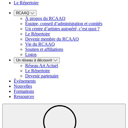
Le Répertoire
RCAAQ
À propos du RCAAQ
Équipe, conseil d’administration et comités
Un centre d’artistes autogéré, c’est quoi ?
Le Répertoire
Devenir membre du RCAAQ
Vie du RCAAQ
Soutien et affiliations
Logos
Un réseau à découvrir
Réseau Art Actuel
Le Répertoire
Devenir partenaire
Événements
Nouvelles
Formations
Ressources