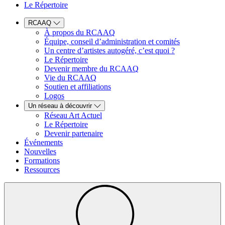
Le Répertoire
RCAAQ
À propos du RCAAQ
Équipe, conseil d’administration et comités
Un centre d’artistes autogéré, c’est quoi ?
Le Répertoire
Devenir membre du RCAAQ
Vie du RCAAQ
Soutien et affiliations
Logos
Un réseau à découvrir
Réseau Art Actuel
Le Répertoire
Devenir partenaire
Événements
Nouvelles
Formations
Ressources