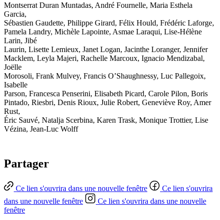
Montserrat Duran Muntadas, André Fournelle, Maria Esthela
Garcia,
Sébastien Gaudette, Philippe Girard, Félix Hould, Frédéric Laforge,
Pamela Landry, Michèle Lapointe, Asmae Laraqui, Lise-Hélène
Larin, Jibé
Laurin, Lisette Lemieux, Janet Logan, Jacinthe Loranger, Jennifer
Macklem, Leyla Majeri, Rachelle Marcoux, Ignacio Mendizabal,
Joëlle
Morosoli, Frank Mulvey, Francis O’Shaughnessy, Luc Pallegoix,
Isabelle
Parson, Francesca Penserini, Elisabeth Picard, Carole Pilon, Boris
Pintado, Riesbri, Denis Rioux, Julie Robert, Geneviève Roy, Amer
Rust,
Éric Sauvé, Natalja Scerbina, Karen Trask, Monique Trottier, Lise
Vézina, Jean-Luc Wolff
Partager
Ce lien s'ouvrira dans une nouvelle fenêtre
Ce lien s'ouvrira
dans une nouvelle fenêtre
Ce lien s'ouvrira dans une nouvelle
fenêtre