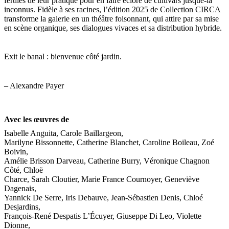
fertiles de leur pratique pour en faire éclore de cultivars jusque-là
inconnus. Fidèle à ses racines, l’édition 2025 de Collection CIRCA
transforme la galerie en un théâtre foisonnant, qui attire par sa mise
en scène organique, ses dialogues vivaces et sa distribution hybride.
Exit le banal : bienvenue côté jardin.
– Alexandre Payer
Avec les œuvres de
Isabelle Anguita, Carole Baillargeon,
Marilyne Bissonnette, Catherine Blanchet, Caroline Boileau, Zoé
Boivin,
Amélie Brisson Darveau, Catherine Burry, Véronique Chagnon
Côté, Chloë
Charce, Sarah Cloutier, Marie France Cournoyer, Geneviève
Dagenais,
Yannick De Serre, Iris Debauve, Jean-Sébastien Denis, Chloé
Desjardins,
François-René Despatis L’Écuyer, Giuseppe Di Leo, Violette
Dionne,