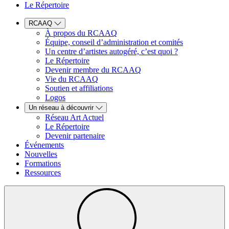
Le Répertoire
RCAAQ
À propos du RCAAQ
Équipe, conseil d’administration et comités
Un centre d’artistes autogéré, c’est quoi ?
Le Répertoire
Devenir membre du RCAAQ
Vie du RCAAQ
Soutien et affiliations
Logos
Un réseau à découvrir
Réseau Art Actuel
Le Répertoire
Devenir partenaire
Événements
Nouvelles
Formations
Ressources