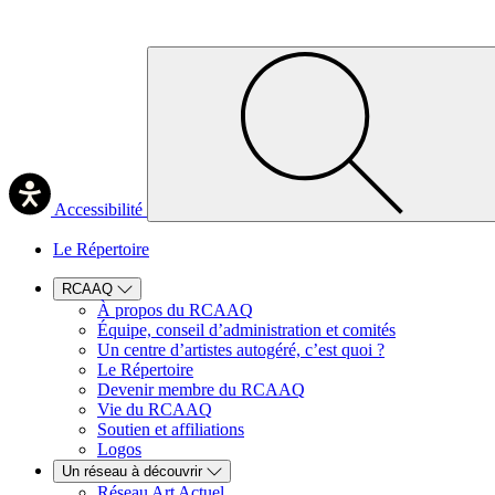
Accessibilité
Le Répertoire
RCAAQ
À propos du RCAAQ
Équipe, conseil d’administration et comités
Un centre d’artistes autogéré, c’est quoi ?
Le Répertoire
Devenir membre du RCAAQ
Vie du RCAAQ
Soutien et affiliations
Logos
Un réseau à découvrir
Réseau Art Actuel