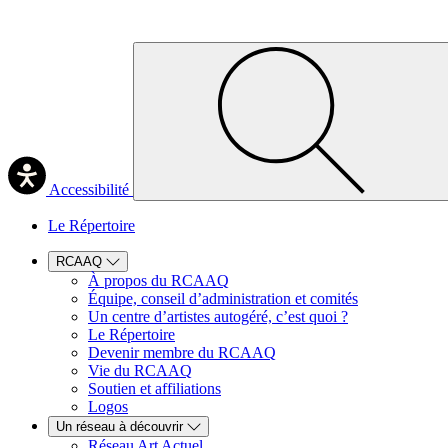
Accessibilité
Le Répertoire
RCAAQ
À propos du RCAAQ
Équipe, conseil d’administration et comités
Un centre d’artistes autogéré, c’est quoi ?
Le Répertoire
Devenir membre du RCAAQ
Vie du RCAAQ
Soutien et affiliations
Logos
Un réseau à découvrir
Réseau Art Actuel