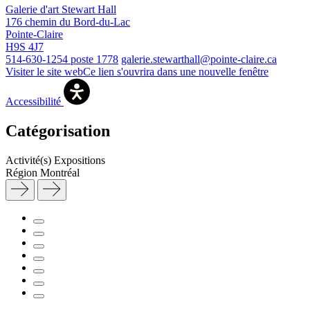
Galerie d'art Stewart Hall
176 chemin du Bord-du-Lac
Pointe-Claire
H9S 4J7
514-630-1254 poste 1778
galerie.stewarthall@pointe-claire.ca
Visiter le site web
Ce lien s'ouvrira dans une nouvelle fenêtre
Accessibilité
Catégorisation
Activité(s)
Expositions
Région
Montréal