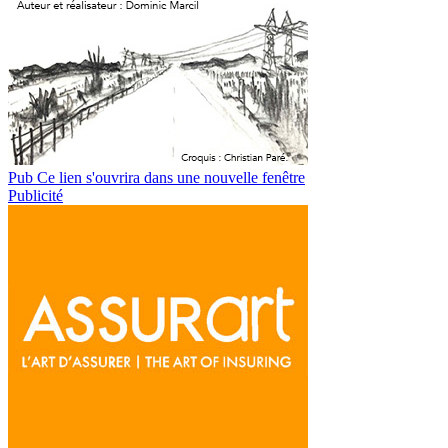
Pub
Ce lien s'ouvrira dans une nouvelle fenêtre
Publicité