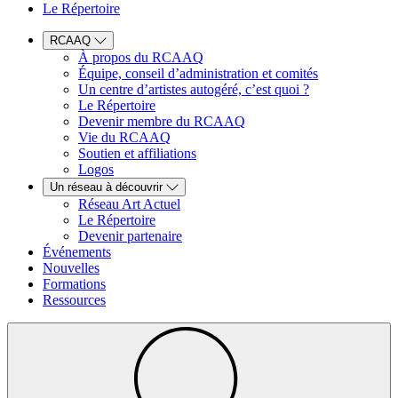
Le Répertoire
RCAAQ
À propos du RCAAQ
Équipe, conseil d’administration et comités
Un centre d’artistes autogéré, c’est quoi ?
Le Répertoire
Devenir membre du RCAAQ
Vie du RCAAQ
Soutien et affiliations
Logos
Un réseau à découvrir
Réseau Art Actuel
Le Répertoire
Devenir partenaire
Événements
Nouvelles
Formations
Ressources