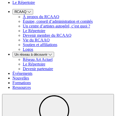
Le Répertoire
RCAAQ
À propos du RCAAQ
Équipe, conseil d’administration et comités
Un centre d’artistes autogéré, c’est quoi ?
Le Répertoire
Devenir membre du RCAAQ
Vie du RCAAQ
Soutien et affiliations
Logos
Un réseau à découvrir
Réseau Art Actuel
Le Répertoire
Devenir partenaire
Événements
Nouvelles
Formations
Ressources