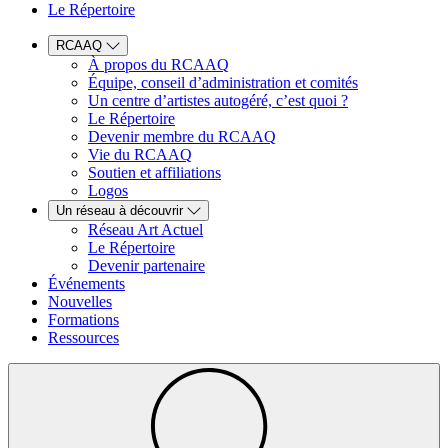
Le Répertoire
RCAAQ
À propos du RCAAQ
Équipe, conseil d’administration et comités
Un centre d’artistes autogéré, c’est quoi ?
Le Répertoire
Devenir membre du RCAAQ
Vie du RCAAQ
Soutien et affiliations
Logos
Un réseau à découvrir
Réseau Art Actuel
Le Répertoire
Devenir partenaire
Événements
Nouvelles
Formations
Ressources