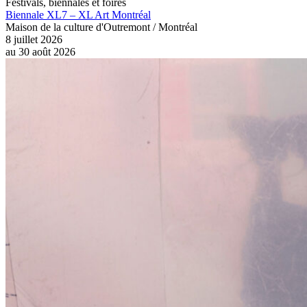
Festivals, biennales et foires
Biennale XL7 – XL Art Montréal
Maison de la culture d'Outremont / Montréal
8 juillet 2026
au
30 août 2026