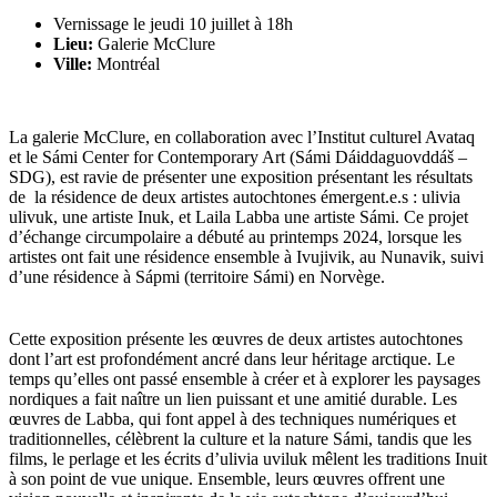
Vernissage le jeudi 10 juillet à 18h
Lieu:
Galerie McClure
Ville:
Montréal
La galerie McClure, en collaboration avec l’Institut culturel Avataq
et le Sámi Center for Contemporary Art (Sámi Dáiddaguovddáš –
SDG), est ravie de présenter une exposition présentant les résultats
de la résidence de deux artistes autochtones émergent.e.s : ulivia
ulivuk, une artiste Inuk, et Laila Labba une artiste Sámi. Ce projet
d’échange circumpolaire a débuté au printemps 2024, lorsque les
artistes ont fait une résidence ensemble à Ivujivik, au Nunavik, suivi
d’une résidence à Sápmi (territoire Sámi) en Norvège.
Cette exposition présente les œuvres de deux artistes autochtones
dont l’art est profondément ancré dans leur héritage arctique. Le
temps qu’elles ont passé ensemble à créer et à explorer les paysages
nordiques a fait naître un lien puissant et une amitié durable. Les
œuvres de Labba, qui font appel à des techniques numériques et
traditionnelles, célèbrent la culture et la nature Sámi, tandis que les
films, le perlage et les écrits d’ulivia uviluk mêlent les traditions Inuit
à son point de vue unique. Ensemble, leurs œuvres offrent une