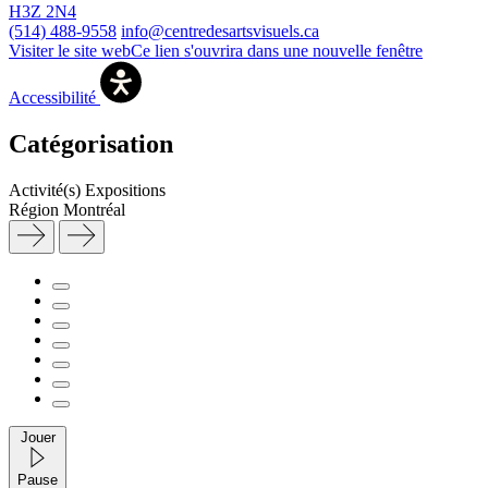
H3Z 2N4
(514) 488-9558
info@centredesartsvisuels.ca
Visiter le site web
Ce lien s'ouvrira dans une nouvelle fenêtre
Accessibilité
Catégorisation
Activité(s)
Expositions
Région
Montréal
Jouer
Pause