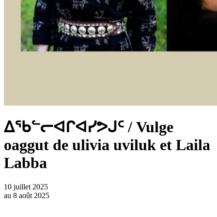
ᐃᖃᓪᓕᐊᒋᐊᓯᕗᒍᑦ / Vulge
oaggut de ulivia uviluk et Laila
Labba
10 juillet 2025
au
8 août 2025