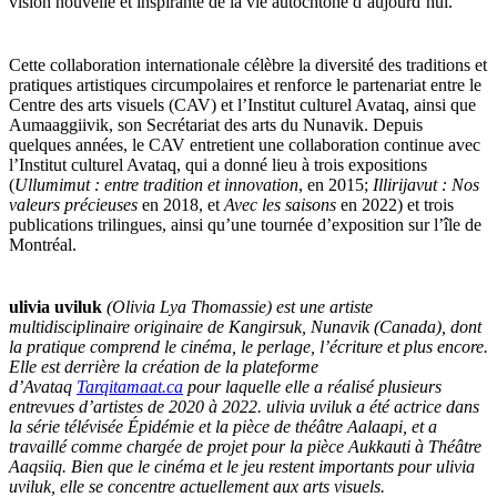
vision nouvelle et inspirante de la vie autochtone d’aujourd’hui.
Cette collaboration internationale célèbre la diversité des traditions et
pratiques artistiques circumpolaires et renforce le partenariat entre le
Centre des arts visuels (CAV) et l’Institut culturel Avataq, ainsi que
Aumaaggiivik, son Secrétariat des arts du Nunavik. Depuis
quelques années, le CAV entretient une collaboration continue avec
l’Institut culturel Avataq, qui a donné lieu à trois expositions
(
Ullumimut : entre tradition et innovation
, en 2015;
Illirijavut : Nos
valeurs précieuses
en 2018, et
Avec les saisons
en 2022) et trois
publications trilingues, ainsi qu’une tournée d’exposition sur l’île de
Montréal.
ulivia uviluk
(Olivia Lya Thomassie) est une artiste
multidisciplinaire originaire de Kangirsuk, Nunavik (Canada), dont
la pratique comprend le cinéma, le perlage, l’écriture et plus encore.
Elle est derrière la création de la plateforme
d’Avataq
Tarqitamaat.ca
pour laquelle elle a réalisé plusieurs
entrevues d’artistes de 2020 à 2022. ulivia uviluk a été actrice dans
la série télévisée Épidémie et la pièce de théâtre Aalaapi, et a
travaillé comme chargée de projet pour la pièce Aukkauti à Théâtre
Aaqsiiq. Bien que le cinéma et le jeu restent importants pour ulivia
uviluk, elle se concentre actuellement aux arts visuels.