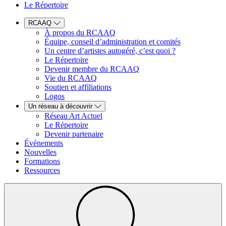
Le Répertoire
RCAAQ
À propos du RCAAQ
Équipe, conseil d’administration et comités
Un centre d’artistes autogéré, c’est quoi ?
Le Répertoire
Devenir membre du RCAAQ
Vie du RCAAQ
Soutien et affiliations
Logos
Un réseau à découvrir
Réseau Art Actuel
Le Répertoire
Devenir partenaire
Événements
Nouvelles
Formations
Ressources