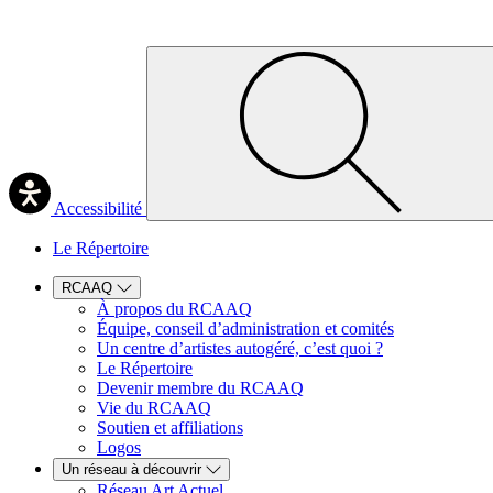
Accessibilité
Le Répertoire
RCAAQ
À propos du RCAAQ
Équipe, conseil d’administration et comités
Un centre d’artistes autogéré, c’est quoi ?
Le Répertoire
Devenir membre du RCAAQ
Vie du RCAAQ
Soutien et affiliations
Logos
Un réseau à découvrir
Réseau Art Actuel