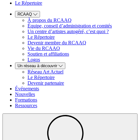
Le Répertoire
RCAAQ
À propos du RCAAQ
Équipe, conseil d’administration et comités
Un centre d’artistes autogéré, c’est quoi ?
Le Répertoire
Devenir membre du RCAAQ
Vie du RCAAQ
Soutien et affiliations
Logos
Un réseau à découvrir
Réseau Art Actuel
Le Répertoire
Devenir partenaire
Événements
Nouvelles
Formations
Ressources