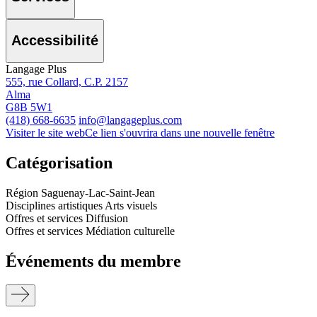
Accessibilité
Langage Plus
555, rue Collard, C.P. 2157
Alma
G8B 5W1
(418) 668-6635
info@langageplus.com
Visiter le site web
Ce lien s'ouvrira dans une nouvelle fenêtre
Catégorisation
Région
Saguenay-Lac-Saint-Jean
Disciplines artistiques
Arts visuels
Offres et services
Diffusion
Offres et services
Médiation culturelle
Événements du membre