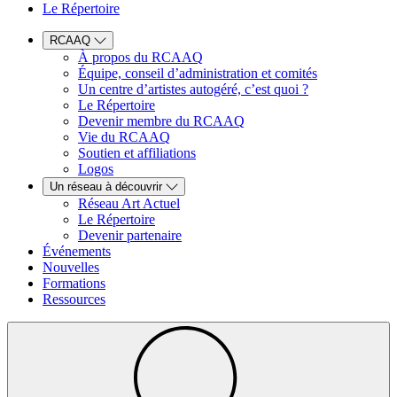
Le Répertoire
RCAAQ
À propos du RCAAQ
Équipe, conseil d’administration et comités
Un centre d’artistes autogéré, c’est quoi ?
Le Répertoire
Devenir membre du RCAAQ
Vie du RCAAQ
Soutien et affiliations
Logos
Un réseau à découvrir
Réseau Art Actuel
Le Répertoire
Devenir partenaire
Événements
Nouvelles
Formations
Ressources