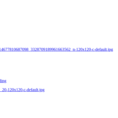
05_614677810687098_3328709189961663562_n-120x120-c-default.jpg
ding
4_20-120x120-c-default.jpg