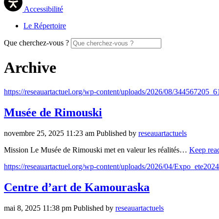
Accessibilité
Le Répertoire
Que cherchez-vous ?
Archive
https://reseauartactuel.org/wp-content/uploads/2026/08/3445672
Musée de Rimouski
novembre 25, 2025 11:23 am
Published by
reseauartactuels
Mission Le Musée de Rimouski met en valeur les réalités…
Keep rea
https://reseauartactuel.org/wp-content/uploads/2026/04/Expo_ete202
Centre d’art de Kamouraska
mai 8, 2025 11:38 pm
Published by
reseauartactuels