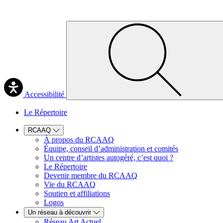
Accessibilité
Le Répertoire
RCAAQ
À propos du RCAAQ
Équipe, conseil d’administration et comités
Un centre d’artistes autogéré, c’est quoi ?
Le Répertoire
Devenir membre du RCAAQ
Vie du RCAAQ
Soutien et affiliations
Logos
Un réseau à découvrir
Réseau Art Actuel