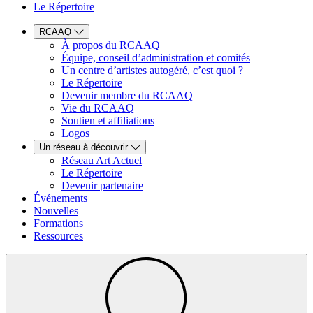
Le Répertoire
RCAAQ
À propos du RCAAQ
Équipe, conseil d’administration et comités
Un centre d’artistes autogéré, c’est quoi ?
Le Répertoire
Devenir membre du RCAAQ
Vie du RCAAQ
Soutien et affiliations
Logos
Un réseau à découvrir
Réseau Art Actuel
Le Répertoire
Devenir partenaire
Événements
Nouvelles
Formations
Ressources