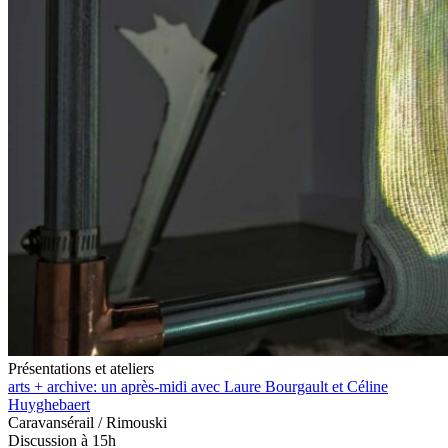
Présentations et ateliers
arts + archive: un après-midi avec Laure Bourgault et Céline
Huyghebaert
Caravansérail / Rimouski
Discussion à 15h