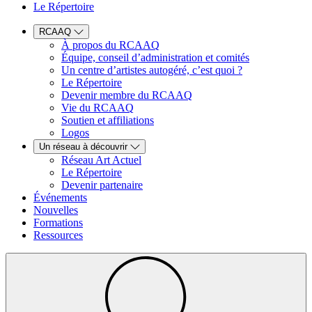
Le Répertoire
RCAAQ
À propos du RCAAQ
Équipe, conseil d’administration et comités
Un centre d’artistes autogéré, c’est quoi ?
Le Répertoire
Devenir membre du RCAAQ
Vie du RCAAQ
Soutien et affiliations
Logos
Un réseau à découvrir
Réseau Art Actuel
Le Répertoire
Devenir partenaire
Événements
Nouvelles
Formations
Ressources