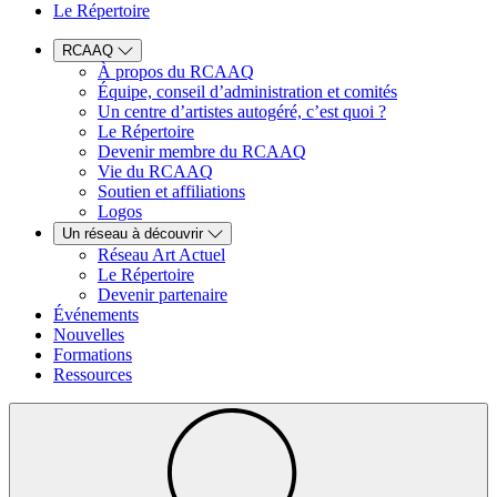
Le Répertoire
RCAAQ
À propos du RCAAQ
Équipe, conseil d’administration et comités
Un centre d’artistes autogéré, c’est quoi ?
Le Répertoire
Devenir membre du RCAAQ
Vie du RCAAQ
Soutien et affiliations
Logos
Un réseau à découvrir
Réseau Art Actuel
Le Répertoire
Devenir partenaire
Événements
Nouvelles
Formations
Ressources