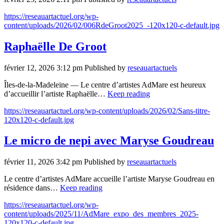
https://reseauartactuel.org/wp-
content/uploads/2026/02/006RdeGroot2025_-120x120-c-default.jpg
Raphaëlle De Groot
février 12, 2026 3:12 pm
Published by
reseauartactuels
Îles-de-la-Madeleine — Le centre d’artistes AdMare est heureux
d’accueillir l’artiste Raphaëlle…
Keep reading
https://reseauartactuel.org/wp-content/uploads/2026/02/Sans-titre-
120x120-c-default.jpg
Le micro de nepi avec Maryse Goudreau
février 11, 2026 3:42 pm
Published by
reseauartactuels
Le centre d’artistes AdMare accueille l’artiste Maryse Goudreau en
résidence dans…
Keep reading
https://reseauartactuel.org/wp-
content/uploads/2025/11/AdMare_expo_des_membres_2025-
120x120-c-default.jpg