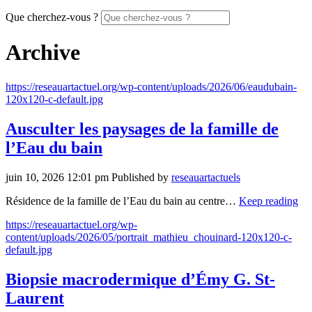
Que cherchez-vous ?
Archive
https://reseauartactuel.org/wp-content/uploads/2026/06/eaudubain-
120x120-c-default.jpg
Ausculter les paysages de la famille de
l’Eau du bain
juin 10, 2026 12:01 pm
Published by
reseauartactuels
Résidence de la famille de l’Eau du bain au centre…
Keep reading
https://reseauartactuel.org/wp-
content/uploads/2026/05/portrait_mathieu_chouinard-120x120-c-
default.jpg
Biopsie macrodermique d’Émy G. St-
Laurent