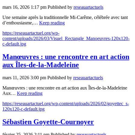
mars 16, 2026 1:17 pm
Published by
reseauartactuels
Une semaine après la traditionnelle Mi-Carême, célébrée avec tant
d’enthousiasme,…
Keep reading
https://reseauartactuel.org/wp-
content/uploads/2026/03/Visuel_Rectangle_Manoeuvres-120x120-
c-default.jpg
Manœuvres : une rencontre en art action
aux Îles-de-la-Madeleine
mars 11, 2026 3:00 pm
Published by
reseauartactuels
Manœuvres : une rencontre en art action aux Îles-de-la-Madeleine
Aux…
Keep reading
https://reseauartactuel.org/wp-content/uploads/2026/02/goyettec_s-
120x120-c-default.jpg
Sébastien Goyette-Cournoyer
février 25, 2026 2:11 pm
Published by
reseauartactuels