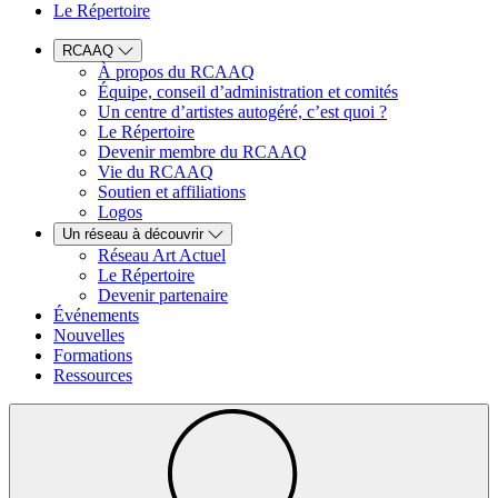
Le Répertoire
RCAAQ
À propos du RCAAQ
Équipe, conseil d’administration et comités
Un centre d’artistes autogéré, c’est quoi ?
Le Répertoire
Devenir membre du RCAAQ
Vie du RCAAQ
Soutien et affiliations
Logos
Un réseau à découvrir
Réseau Art Actuel
Le Répertoire
Devenir partenaire
Événements
Nouvelles
Formations
Ressources