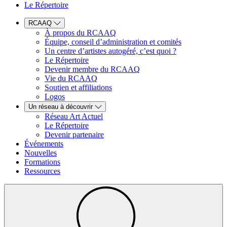
Le Répertoire
RCAAQ
À propos du RCAAQ
Équipe, conseil d’administration et comités
Un centre d’artistes autogéré, c’est quoi ?
Le Répertoire
Devenir membre du RCAAQ
Vie du RCAAQ
Soutien et affiliations
Logos
Un réseau à découvrir
Réseau Art Actuel
Le Répertoire
Devenir partenaire
Événements
Nouvelles
Formations
Ressources