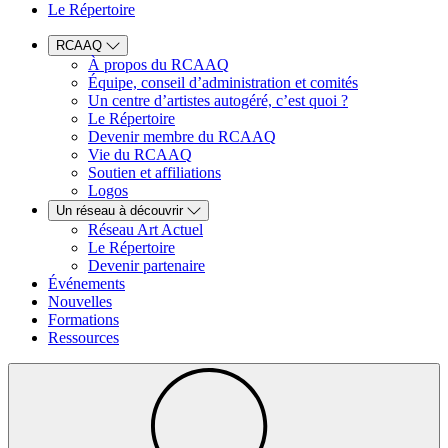
Le Répertoire
RCAAQ
À propos du RCAAQ
Équipe, conseil d’administration et comités
Un centre d’artistes autogéré, c’est quoi ?
Le Répertoire
Devenir membre du RCAAQ
Vie du RCAAQ
Soutien et affiliations
Logos
Un réseau à découvrir
Réseau Art Actuel
Le Répertoire
Devenir partenaire
Événements
Nouvelles
Formations
Ressources