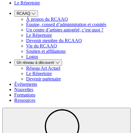
Le Répertoire
RCAAQ
À propos du RCAAQ
Équipe, conseil d’administration et comités
Un centre d’artistes autogéré, c’est quoi ?
Le Répertoire
Devenir membre du RCAAQ
Vie du RCAAQ
Soutien et affiliations
Logos
Un réseau à découvrir
Réseau Art Actuel
Le Répertoire
Devenir partenaire
Événements
Nouvelles
Formations
Ressources